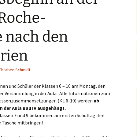
Schulsanitäter
BO in Klasse 7
Beratungslehrer
 Roche-
BO in Klasse 9
Berufsberatung an der
SLRRS
e nach den
Kommunikative
Kompetenz
Schüleraustausch
rien
Prüfungen &
Bildungsstandards
Business English – ein
Thorben Schmidt
Schulwegeplan
Angebot im Rahmen der
Berufsorientierung
innen und Schüler der Klassen 6 – 10 am Montag, den
Kontingentstundentafel
Fachschaft Englisch
Geographie
ner Versammlung in der Aula. Alle Informationen zum
Klassenzusammensetzungen (Kl. 6-10) werden
ab
Englischlinks für Schüler
Lehrwerk und weitere
n der Aula Bau IV ausgehängt.
Materialien
Klassen 7 und 9 bekommen am ersten Schultag ihre
Studienfahrt Brighton
he Tasche mitbringen!
Fachschaft Geographie
t