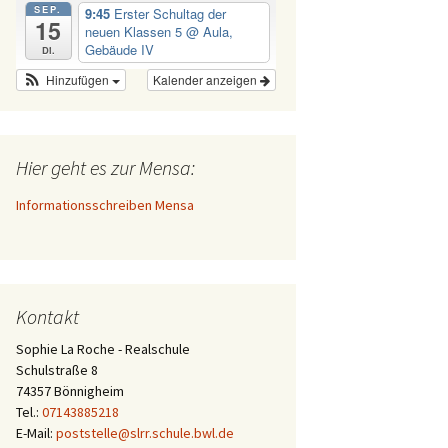
SEP.
9:45
Erster Schultag der
15
neuen Klassen 5
@ Aula,
Gebäude IV
Di.
Hinzufügen
Kalender anzeigen
Hier geht es zur Mensa:
Informationsschreiben Mensa
Kontakt
Sophie La Roche - Realschule
Schulstraße 8
74357 Bönnigheim
Tel.:
07143885218
E-Mail:
poststelle@slrr.schule.bwl.de