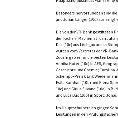
Hauptschulabschluss war es eine 
Besonders hervorzuheben sind die 
und Julian Langer (10d) aus Erlig
Die von der VR-Bank gestifteten Pr
den Fächern Mathematik an Julian 
Dax (10c) aus Löchgau und in Biolo
wurden vom Vertreter der VR-Bank
Zudem gab es für die besten Leist
Annika Huter (10c) in AES, Geograp
Geschichte und Chemie; Carolina Wa
Schempp-Preis); Erik Wiedenmann (
Esila Karahan (10b) und Elena Spir
10c) und Giulia Silvano (10a) in B
und Luca Düx (10b) in Sport; Jonas 
Im Hauptschulbereich gingen Sond
Leistungen in den Prüfungsfächer