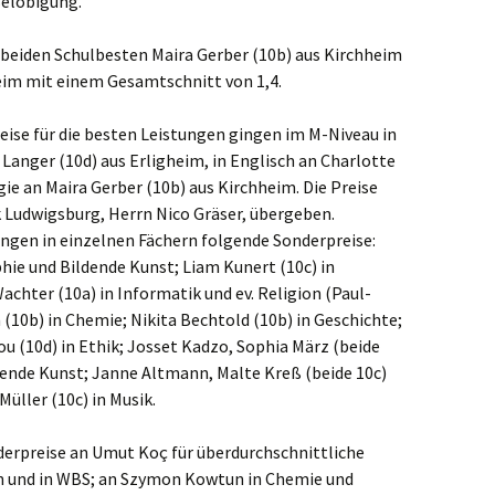
Belobigung.
beiden Schulbesten Maira Gerber (10b) aus Kirchheim
heim mit einem Gesamtschnitt von 1,4.
eise für die besten Leistungen gingen im M-Niveau in
Langer (10d) aus Erligheim, in Englisch an Charlotte
gie an Maira Gerber (10b) aus Kirchheim. Die Preise
 Ludwigsburg, Herrn Nico Gräser, übergeben.
ungen in einzelnen Fächern folgende Sonderpreise:
hie und Bildende Kunst; Liam Kunert (10c) in
chter (10a) in Informatik und ev. Religion (Paul-
10b) in Chemie; Nikita Bechtold (10b) in Geschichte;
ou (10d) in Ethik; Josset Kadzo, Sophia März (beide
ildende Kunst; Janne Altmann, Malte Kreß (beide 10c)
Müller (10c) in Musik.
erpreise an Umut Koç für überdurchschnittliche
n und in WBS; an Szymon Kowtun in Chemie und