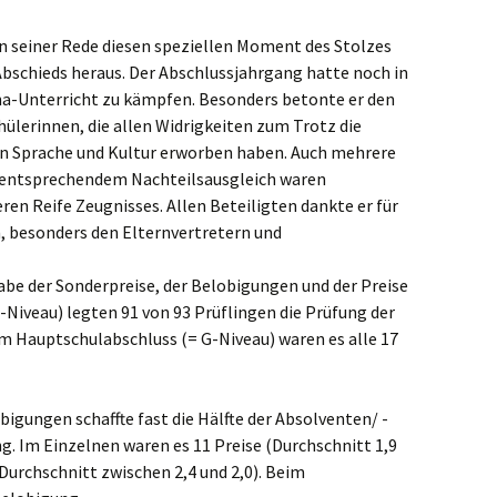
in seiner Rede diesen speziellen Moment des Stolzes
 Abschieds heraus. Der Abschlussjahrgang hatte noch in
na-Unterricht zu kämpfen. Besonders betonte er den
hülerinnen, die allen Widrigkeiten zum Trotz die
mden Sprache und Kultur erworben haben. Auch mehrere
 entsprechendem Nachteilsausgleich waren
eren Reife Zeugnisses. Allen Beteiligten dankte er für
, besonders den Elternvertretern und
be der Sonderpreise, der Belobigungen und der Preise
-Niveau) legten 91 von 93 Prüflingen die Prüfung der
im Hauptschulabschluss (= G-Niveau) waren es alle 17
igungen schaffte fast die Hälfte der Absolventen/ -
g. Im Einzelnen waren es 11 Preise (Durchschnitt 1,9
Durchschnitt zwischen 2,4 und 2,0). Beim