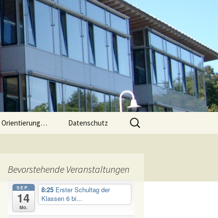
Suchen
e Orientierung…
Datenschutz
nach:
 an der
Bevorstehende Veranstaltungen
sse 5 bis
SEP.
8:25
Erster Schultag der
14
Klassen 6 bi...
und 6
Mo.