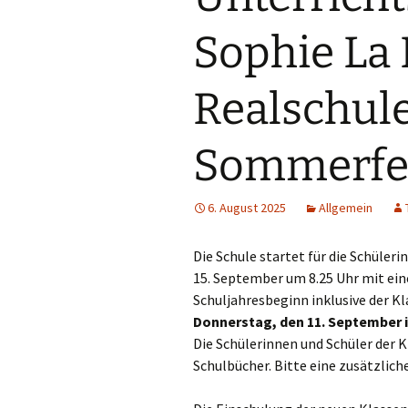
Ethik
Sophie La
Sprechstunden
Deutsch
Unsere
Realschul
Unterrichtszeiten
Englisch
Hier finden Sie uns:
Französisch
Sommerfe
Ferienpläne
Geschichte
6. August 2025
Allgemein
Downloads
Musik
Die Schule startet für die Schüler
Geographie
15. September um 8.25 Uhr mit ei
Schuljahresbeginn inklusive der 
Sport
Donnerstag, den 11. September i
Chemie
Die Schülerinnen und Schüler der 
Schulbücher. Bitte eine zusätzlic
Bildende Kuns