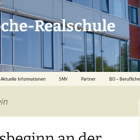
oche-Realschule
Aktuelle Informationen
SMV
Partner
BO – Beruflich
Schüleranmeldung 2026
Klassensprecher
Elternbeirat
Berufsberatung
SLRRS
ein
MENSA am Schulzentrum
SMV Projekte & Aktionen
Schulsozialarbeit
BO Konzept Kla
10
der
Masern-Impfpflicht
Sucht- und
Förderverein
Gewaltprävention an der
SLRRS
BO in Klasse 5 
sbeginn an der
Bildungspartner
gion &