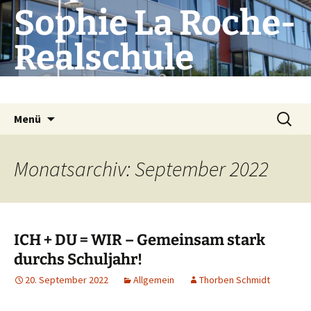
Zum
Sophie La Roche-
Inhalt
springen
Realschule
Die Schule mit Profil
Suchen
Menü
nach:
Monatsarchiv: September 2022
ICH + DU = WIR – Gemeinsam stark
durchs Schuljahr!
20. September 2022
Allgemein
Thorben Schmidt