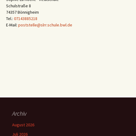
Schulstraße 8
74357 Bönnigheim
Tel.:
07143885218
E-Mail:
poststelle@slrr.schule.bwl.de
Archiv
August 2026
Juli 2026