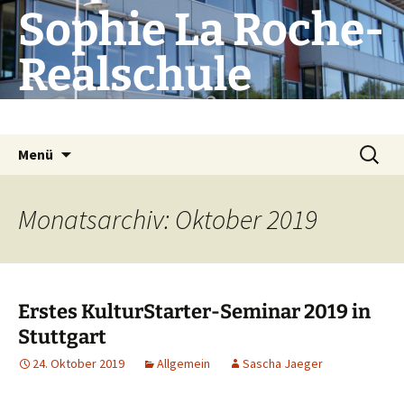
Zum
Sophie La Roche-
Inhalt
springen
Realschule
Die Schule mit Profil
Suchen
Menü
nach:
Monatsarchiv: Oktober 2019
Erstes KulturStarter-Seminar 2019 in
Stuttgart
24. Oktober 2019
Allgemein
Sascha Jaeger