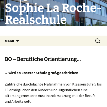
Zum
Sophie La Roche-
Inhalt
springen
Realschule
Die Schule mit Profil
Suchen
Menü
nach:
BO – Berufliche Orientierung…
…wird an unserer Schule großgeschrieben
Zahlreiche durchdachte Maßnahmen von Klassenstufe 5 bis
10 ermöglichen den Kindern und Jugendlichen eine
altersangemessene Auseinandersetzung mit der Berufs-
und Arbeitswelt.