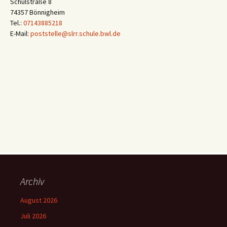
Schulstraße 8
74357 Bönnigheim
Tel.:
07143885218
E-Mail:
poststelle@slrr.schule.bwl.de
Archiv
August 2026
Juli 2026