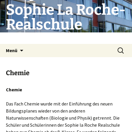
Zum
Sophie La Roche-
Inhalt
springen
Realschule
Die Schule mit Profil
Suchen
Menü
nach:
Chemie
Chemie
Das Fach Chemie wurde mit der Einführung des neuen
Bildungsplanes wieder von den anderen
Naturwissenschaften (Biologie und Physik) getrennt. Die
Schüler und Schülerinnen der Sophie la Roche Realschule