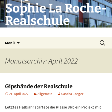
Zum
Sophie La Roche-
Inhalt
springen
Realschule
Die Schule mit Profil
Suchen
Menü
nach:
Monatsarchiv: April 2022
Gipshände der Realschule
21. April 2022
Allgemein
Sascha Jaeger
Letztes Halbjahr startete die Klasse 8Rb ein Projekt mit