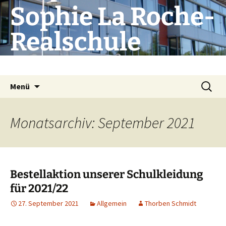
Zum
Sophie La Roche-
Inhalt
springen
Realschule
Die Schule mit Profil
Suchen
Menü
nach:
Monatsarchiv: September 2021
Bestellaktion unserer Schulkleidung
für 2021/22
27. September 2021
Allgemein
Thorben Schmidt