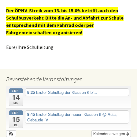
Der ÖPNV-Streik vom 13. bis 15.09. betrifft auch den
Schulbusverkehr. Bitte die An- und Abfahrt zur Schule
entsprechend mit dem Fahrrad oder per
Fahrgemeinschaften organisieren!
Eure/Ihre Schulleitung
Bevorstehende Veranstaltungen
SEP.
8:25
Erster Schultag der Klassen 6 bi...
14
Mo.
SEP.
9:45
Erster Schultag der neuen Klassen 5
@ Aula,
15
Gebäude IV
Di.
Kalender anzeigen