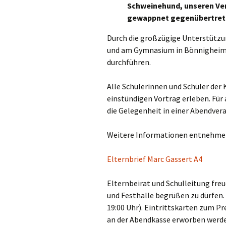
Schweinehund, unseren Ver
Wahlpflichtfäc
gewappnet gegenübertret
AGs
Durch die großzügige Unterstützun
und am Gymnasium in Bönnigheim
durchführen.
Alle Schülerinnen und Schüler der
einstündigen Vortrag erleben. Für 
die Gelegenheit in einer Abendver
Weitere Informationen entnehmen 
Elternbrief Marc Gassert A4
Elternbeirat und Schulleitung freu
und Festhalle begrüßen zu dürfen. 
19:00 Uhr). Eintrittskarten zum Pr
an der Abendkasse erworben werden