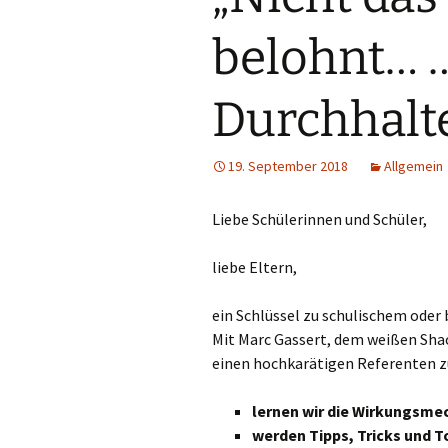
Ethik
belohnt… 
Sprechstunden
Deutsch
Unsere
Durchhalt
Unterrichtszeiten
Englisch
Hier finden Sie uns:
Französisch
19. September 2018
Allgemein
Ferienpläne
Geschichte
Liebe Schülerinnen und Schüler,
Downloads
Musik
liebe Eltern,
Geographie
ein Schlüssel zu schulischem oder 
Sport
Mit Marc Gassert, dem weißen Shao
einen hochkarätigen Referenten z
Chemie
lernen wir die Wirkungsme
Bildende Kuns
werden Tipps, Tricks und 