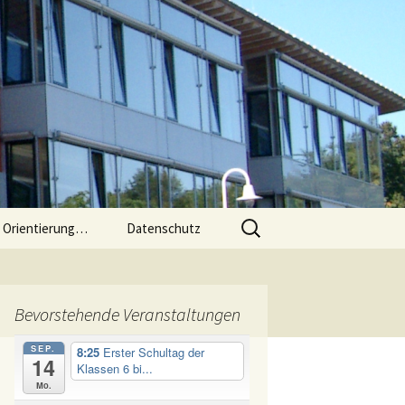
Suchen
e Orientierung…
Datenschutz
nach:
 an der
Bevorstehende Veranstaltungen
sse 5 bis
SEP.
8:25
Erster Schultag der
14
Klassen 6 bi...
und 6
Mo.