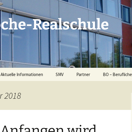
oche-Realschule
Aktuelle Informationen
SMV
Partner
BO – Beruflich
Schüleranmeldung 2026
Klassensprecher
Elternbeirat
Berufsberatung
SLRRS
r 2018
MENSA am Schulzentrum
SMV Projekte & Aktionen
Schulsozialarbeit
BO Konzept Kla
10
der
Masern-Impfpflicht
Sucht- und
Förderverein
Gewaltprävention an der
SLRRS
BO in Klasse 5 
 Anfangen wird
Bildungspartner
gion &