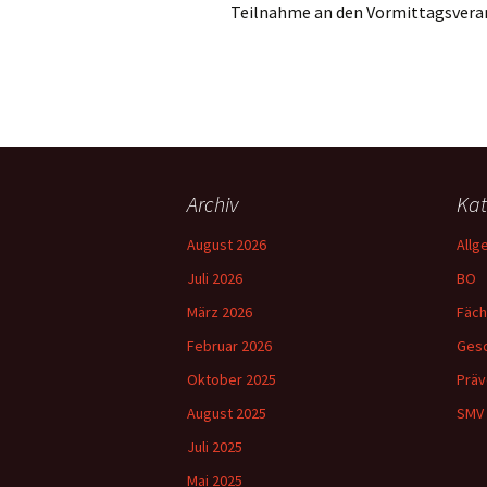
Teilnahme an den Vormittagsvera
Archiv
Kat
August 2026
Allg
Juli 2026
BO
März 2026
Fäch
Februar 2026
Gesc
Oktober 2025
Präv
August 2025
SMV
Juli 2025
Mai 2025