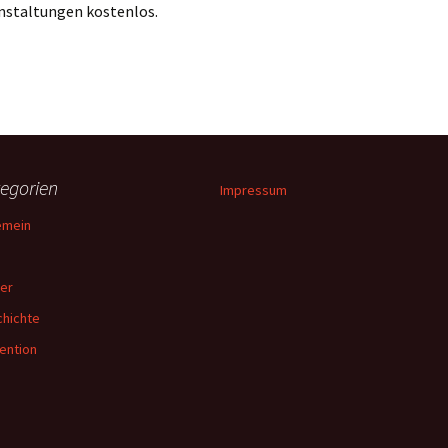
nstaltungen kostenlos.
egorien
Impressum
emein
er
hichte
ention