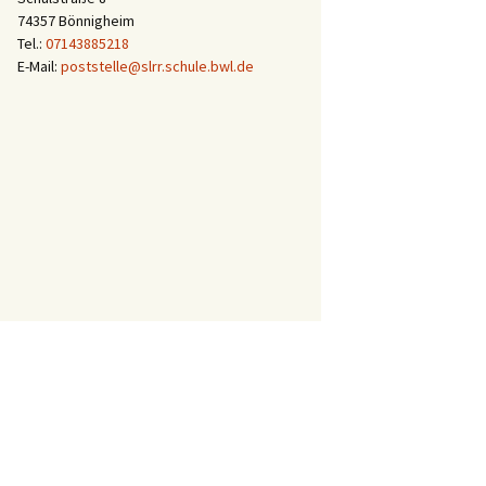
74357 Bönnigheim
Tel.:
07143885218
E-Mail:
poststelle@slrr.schule.bwl.de