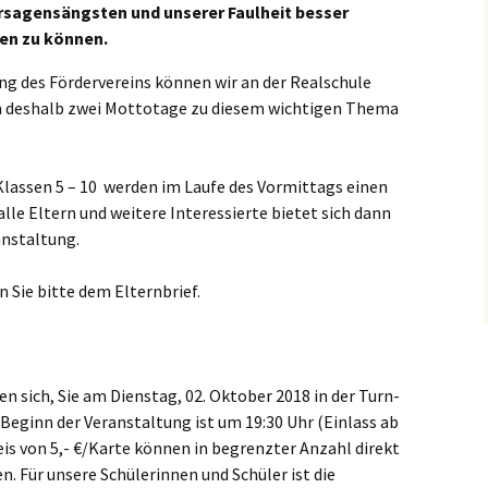
sagensängsten und unserer Faulheit besser
her
en zu können.
Schach AG
g des Fördervereins können wir an der Realschule
 deshalb zwei Mottotage zu diesem wichtigen Thema
Tanz AG
 Klassen 5 – 10 werden im Laufe des Vormittags einen
alle Eltern und weitere Interessierte bietet sich dann
anstaltung.
Sie bitte dem Elternbrief.
en sich, Sie am Dienstag, 02. Oktober 2018 in der Turn-
Beginn der Veranstaltung ist um 19:30 Uhr (Einlass ab
eis von 5,- €/Karte können in begrenzter Anzahl direkt
. Für unsere Schülerinnen und Schüler ist die