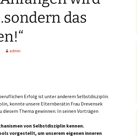
Schulsanitäter
BO in Klasse 7
Beratungslehrer
…sondern das
BO in Klasse 9
Berufsberatung an der
SLRRS
en!“
Kommunikative
Kompetenz
Schüleraustausch
Prüfungen &
admin
Bildungsstandards
Business English – ein
Schulwegeplan
Angebot im Rahmen der
Berufsorientierung
Kontingentstundentafel
Fachschaft Englisch
Geographie
beruflichen Erfolg ist unter anderem Selbstdisziplin.
lin, konnte unsere Elternberätin Frau Drevensek
Englischlinks für Schüler
Lehrwerk und weitere
Materialien
u diesem Thema gewinnen. In seinen Vorträgen
Studienfahrt Brighton
Fachschaft Geographie
chanismen von Selbstdisziplin kennen.
t
Tools vorgestellt, um unserem eigenen inneren