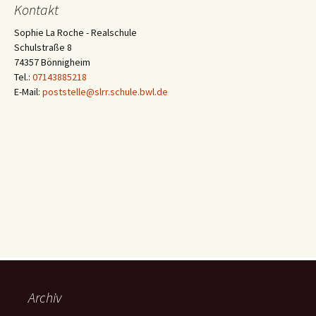
Kontakt
Sophie La Roche - Realschule
Schulstraße 8
74357 Bönnigheim
Tel.:
07143885218
E-Mail:
poststelle@slrr.schule.bwl.de
Archiv