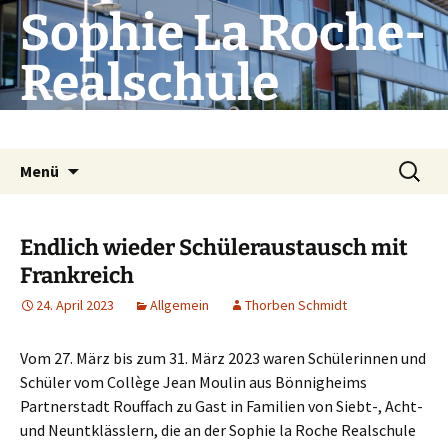
Zum
Sophie La Roche-
Inhalt
springen
Realschule
Die Schule mit Profil
Suchen
Menü
nach:
Endlich wieder Schüleraustausch mit
Frankreich
24. April 2023
Allgemein
Thorben Schmidt
Vom 27. März bis zum 31. März 2023 waren Schülerinnen und
Schüler vom Collège Jean Moulin aus Bönnigheims
Partnerstadt Rouffach zu Gast in Familien von Siebt-, Acht-
und Neuntklässlern, die an der Sophie la Roche Realschule