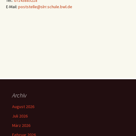
Tel.:
07143885218
E-Mail:
poststelle@slrr.schule.bwl.de
Archiv
August 2026
Juli 2026
März 2026
Februar 2026