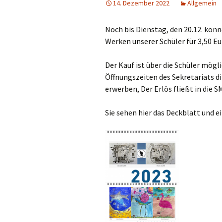
14. Dezember 2022
Allgemein
Ethik
Sprechstunden
Noch bis Dienstag, den 20.12. könn
Deutsch
Werken unserer Schüler für 3,50 E
Unsere
Unterrichtszeiten
Englisch
Der Kauf ist über die Schüler mögl
Hier finden Sie uns:
Französisch
Öffnungszeiten des Sekretariats di
erwerben, Der Erlös fließt in die S
Ferienpläne
Geschichte
Sie sehen hier das Deckblatt und ei
Downloads
Musik
Geographie
Sport
Chemie
Bildende Kuns