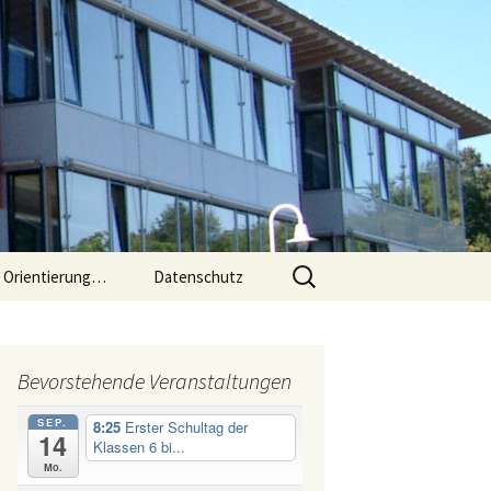
Suchen
e Orientierung…
Datenschutz
nach:
 an der
Bevorstehende Veranstaltungen
sse 5 bis
SEP.
8:25
Erster Schultag der
14
Klassen 6 bi...
und 6
Mo.