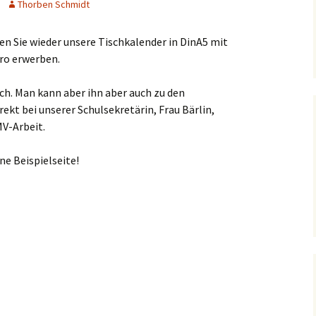
Thorben Schmidt
Schulsanitäter
BO in Klasse 7
Beratungslehrer
en Sie wieder unsere Tischkalender in DinA5 mit
BO in Klasse 9
Berufsberatung an der
uro erwerben.
SLRRS
Kommunikative
Kompetenz
ich. Man kann aber ihn aber auch zu den
Schüleraustausch
rekt bei unserer Schulsekretärin, Frau Bärlin,
Prüfungen &
MV-Arbeit.
Bildungsstandards
Business English – ein
ne Beispielseite!
Schulwegeplan
Angebot im Rahmen der
Berufsorientierung
Kontingentstundentafel
Fachschaft Englisch
Geographie
Englischlinks für Schüler
Lehrwerk und weitere
Materialien
Studienfahrt Brighton
Fachschaft Geographie
t