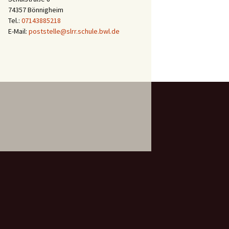
74357 Bönnigheim
Tel.:
07143885218
E-Mail:
poststelle@slrr.schule.bwl.de