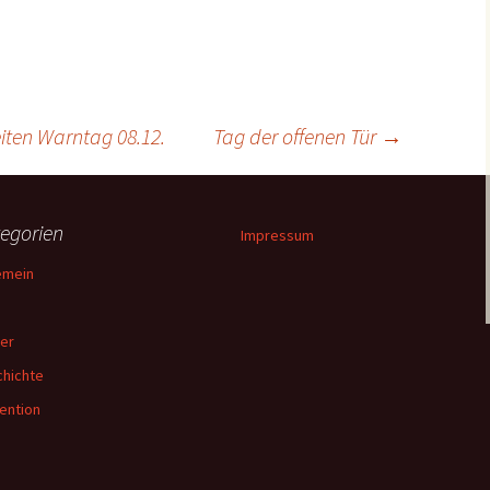
her
Schach AG
Tanz AG
en Warntag 08.12.
Tag der offenen Tür
→
egorien
Impressum
emein
er
hichte
ention