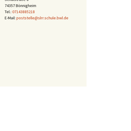
74357 Bönnigheim
Tel.:
07143885218
E-Mail:
poststelle@slrr.schule.bwl.de