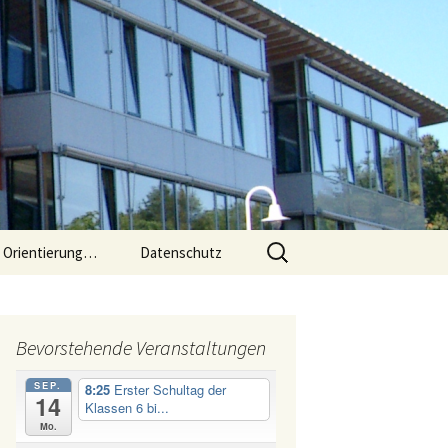
Suchen
e Orientierung…
Datenschutz
nach:
 an der
Bevorstehende Veranstaltungen
sse 5 bis
SEP.
8:25
Erster Schultag der
14
Klassen 6 bi...
und 6
Mo.