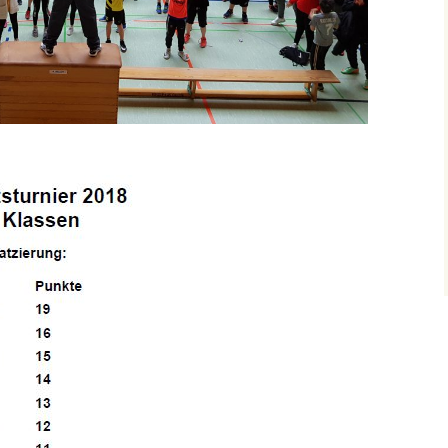
her
Schach AG
Tanz AG