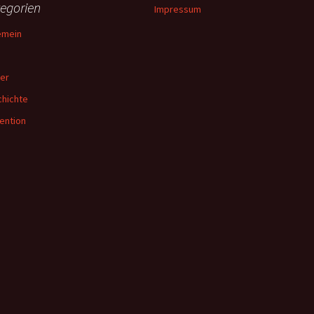
egorien
Impressum
emein
er
hichte
ention